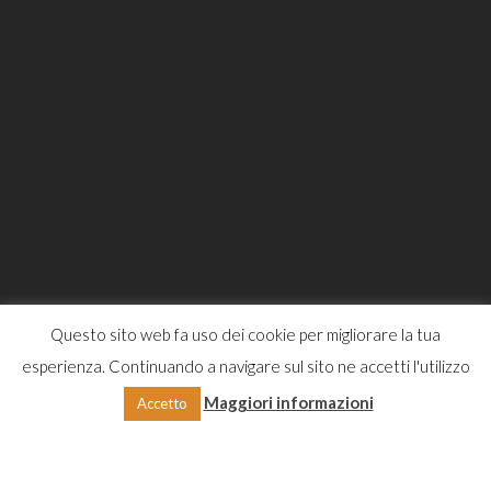
Questo sito web fa uso dei cookie per migliorare la tua
esperienza. Continuando a navigare sul sito ne accetti l'utilizzo
Maggiori informazioni
Accetto