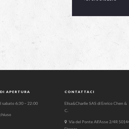
DI APERTURA
CONTATTACI
al sabato 6:30 – 22:00
Elisa&Charlie SAS di Enrico Chen &
C.
chiuso
Via del Ponte All'Asse 2/4R 5014
Firenze