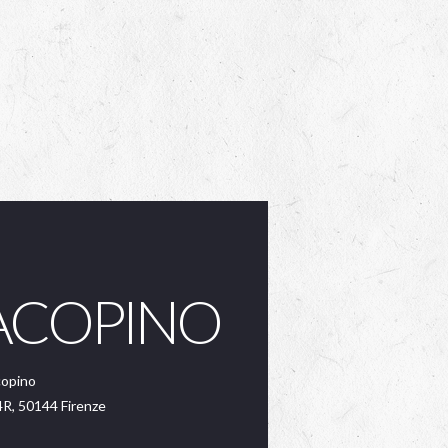
ACOPINO
copino
4R, 50144 Firenze