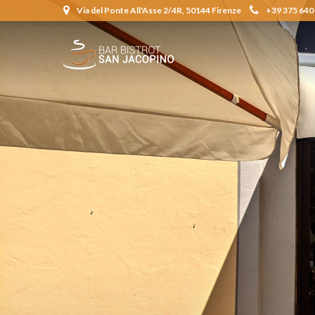
Via del Ponte All'Asse 2/4R, 50144 Firenze
+39 375 640