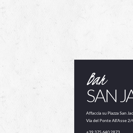
Bar
SAN J
Affaccia su Piazza San Ja
Via del Ponte All’Asse 2/
+39 375 640 2873