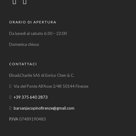
ORARIO DI APERTURA
Da lunedì al sabato 6:30 – 22:00
Domenica chiuso
CONTATTACI
Elisa&Charlie SAS di Enrico Chen & C.
Via del Ponte All'Asse 2/4R 50144 Firenze
+39 375 640 2873
barsanjacopinofirenze@gmail.com
P.IVA
07489190483