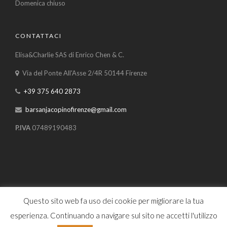
Domenica chiuso
CONTATTACI
Elisa&Charlie SAS di Enrico Chen & C.
Via del Ponte All'Asse 2/4R 50144 Firenze
+39 375 640 2873
barsanjacopinofirenze@gmail.com
P.IVA
07489190483
Questo sito web fa uso dei cookie per migliorare la tua
Home
Dove siamo
Informativa sulla privacy
esperienza. Continuando a navigare sul sito ne accetti l'utilizzo
Bar San Iacopino di Pugliese Rossana e Selishta Eraldi s.n.c. ©