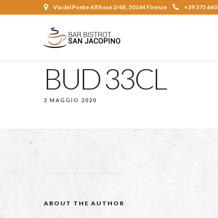
Via del Ponte All'Asse 2/4R, 50144 Firenze
+39 375 640
BUD 33CL
2 MAGGIO 2020
ABOUT THE AUTHOR