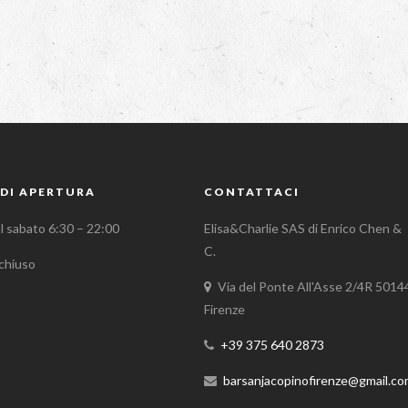
DI APERTURA
CONTATTACI
al sabato 6:30 – 22:00
Elisa&Charlie SAS di Enrico Chen &
C.
chiuso
Via del Ponte All'Asse 2/4R 5014
Firenze
+39 375 640 2873
barsanjacopinofirenze@gmail.c