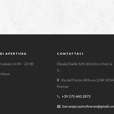
DI APERTURA
CONTATTACI
al sabato 6:30 – 22:00
Elisa&Charlie SAS di Enrico Chen &
C.
chiuso
Via del Ponte All'Asse 2/4R 5014
Firenze
+39 375 640 2873
barsanjacopinofirenze@gmail.c