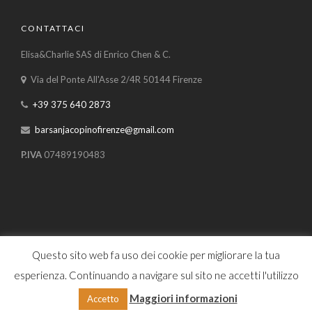
CONTATTACI
Elisa&Charlie SAS di Enrico Chen & C.
Via del Ponte All'Asse 2/4R 50144 Firenze
+39 375 640 2873
barsanjacopinofirenze@gmail.com
P.IVA
07489190483
Questo sito web fa uso dei cookie per migliorare la tua
Home
Dove siamo
Informativa sulla privacy
esperienza. Continuando a navigare sul sito ne accetti l'utilizzo
Bar San Iacopino di Pugliese Rossana e Selishta Eraldi s.n.c. ©
2020. All rights reserved. Developed by
Drilon Gashi
Maggiori informazioni
Accetto