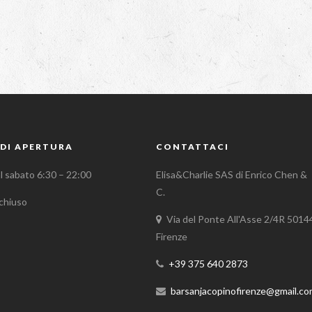
DI APERTURA
CONTATTACI
al sabato 6:30 – 22:00
Elisa&Charlie SAS di Enrico Chen &
C.
chiuso
Via del Ponte All'Asse 2/4R 5014
Firenze
+39 375 640 2873
barsanjacopinofirenze@gmail.c