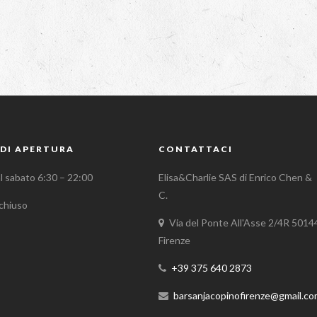
DI APERTURA
CONTATTACI
al sabato 6:30 – 22:00
Elisa&Charlie SAS di Enrico Chen &
C.
chiuso
Via del Ponte All'Asse 2/4R 5014
Firenze
+39 375 640 2873
barsanjacopinofirenze@gmail.c