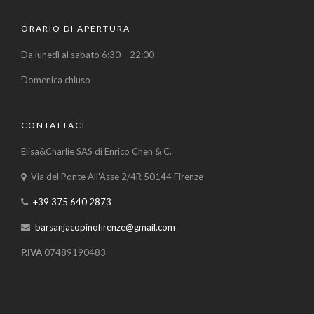
ORARIO DI APERTURA
Da lunedì al sabato 6:30 – 22:00
Domenica chiuso
CONTATTACI
Elisa&Charlie SAS di Enrico Chen & C.
Via del Ponte All'Asse 2/4R 50144 Firenze
+39 375 640 2873
barsanjacopinofirenze@gmail.com
P.IVA
07489190483