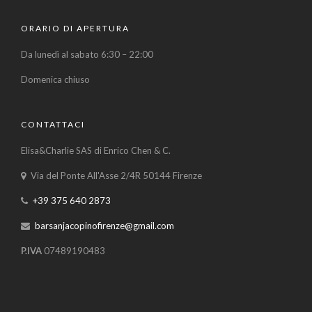
ORARIO DI APERTURA
Da lunedì al sabato 6:30 – 22:00
Domenica chiuso
CONTATTACI
Elisa&Charlie SAS di Enrico Chen & C.
Via del Ponte All'Asse 2/4R 50144 Firenze
+39 375 640 2873
barsanjacopinofirenze@gmail.com
P.IVA
07489190483