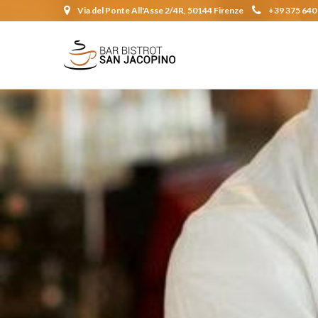
Via del Ponte All'Asse 2/4R, 50144 Firenze
+39 375 640