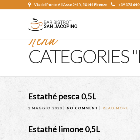
Via del Ponte All'Asse 2/4R, 50144 Firenze
+39 375 640
Menu
CATEGORIES 
Estathé pesca 0,5L
2 MAGGIO 2020
NO COMMENT
READ MORE
Estathé limone 0,5L