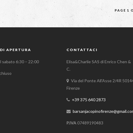
PAGE 1 
DI APERTURA
CONTATTACI
al sabato 6:30 – 22:00
Elisa&Charlie SAS di Enrico Chen &
C.
chiuso
Via del Ponte All'Asse 2/4R 5014
Firenze
+39 375 640 2873
barsanjacopinofirenze@gmail.c
P.IVA
07489190483