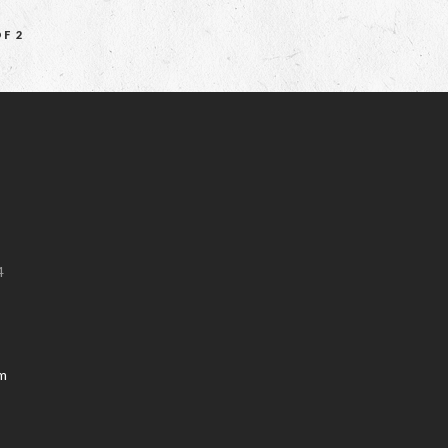
OF 2
4
om